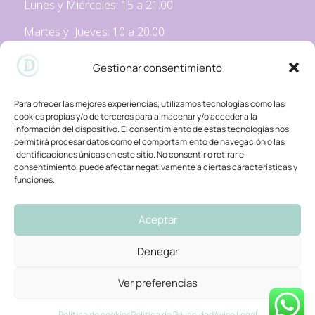
Lunes y Miércoles:
15 a 21.00
Martes y Jueves: 10 a 20.00
Viernes: 9 a 12.00
Gestionar consentimiento
*los horarios podrían variar en función del servicio.
Para ofrecer las mejores experiencias, utilizamos tecnologías como las
cookies propias y/o de terceros para almacenar y/o acceder a la
información del dispositivo. El consentimiento de estas tecnologías nos
Política de Privacidad
permitirá procesar datos como el comportamiento de navegación o las
identificaciones únicas en este sitio. No consentir o retirar el
Aviso Legal
consentimiento, puede afectar negativamente a ciertas características y
funciones.
Política de Cookies
Mapa del Sitio
Aceptar
Accesibilidad
Denegar
Ver preferencias
Política de cookies
Política de Privacidad
Aviso Legal