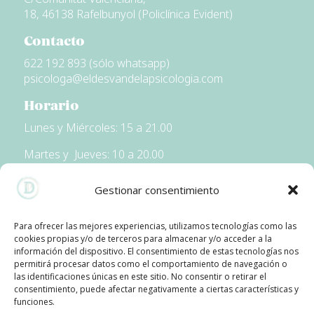
18, 46138 Rafelbunyol (Policlínica Evident)
Contacto
622 192 893 (sólo whatsapp)
psicologa@eldesvandelapsicologia.com
Horario
Lunes y Miércoles:
15 a 21.00
Martes y Jueves: 10 a 20.00
Viernes: 9 a 12.00
Gestionar consentimiento
*los horarios podrían variar en función del servicio.
Para ofrecer las mejores experiencias, utilizamos tecnologías como las
cookies propias y/o de terceros para almacenar y/o acceder a la
información del dispositivo. El consentimiento de estas tecnologías nos
Política de Privacidad
permitirá procesar datos como el comportamiento de navegación o
las identificaciones únicas en este sitio. No consentir o retirar el
Aviso Legal
consentimiento, puede afectar negativamente a ciertas características y
funciones.
Política de Cookies